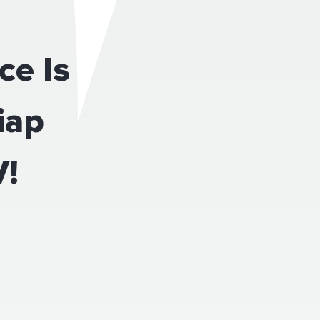
ce Is
iap
!