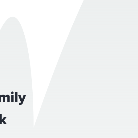
mily
k