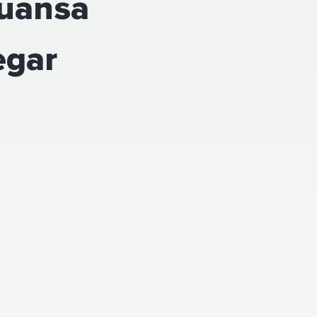
uansa
egar